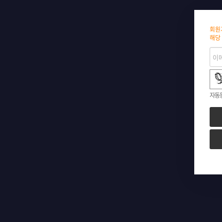
회원
해당
숫자음성듣기
새로고침
자동등